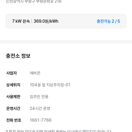
인천광역시 부평구 부평문화로 216
7 kW
완속
|
369.0원/kWh
충전가능 2 / 5
충전소 정보
사업자
에버온
상세위치
104동 앞 지상주차장-01
사용제한
입주민 전용
운영시간
24시간 운영
전화 번호
1661-7766
* 현장 정보 차이로 인해 발생한 문제는 당사에서 책임지지 않습니다.