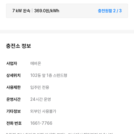
7 kW
완속
|
369.0원/kWh
충전원활 2 / 3
충전소 정보
사업자
에버온
상세위치
102동 앞 1층 스텐드형
사용제한
입주민 전용
운영시간
24시간 운영
기타정보
외부인 사용불가
전화 번호
1661-7766