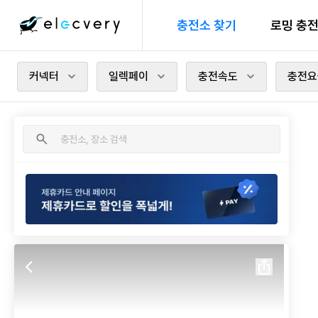
충전소 찾기
로밍 충
커넥터
일렉페이
충전속도
충전요