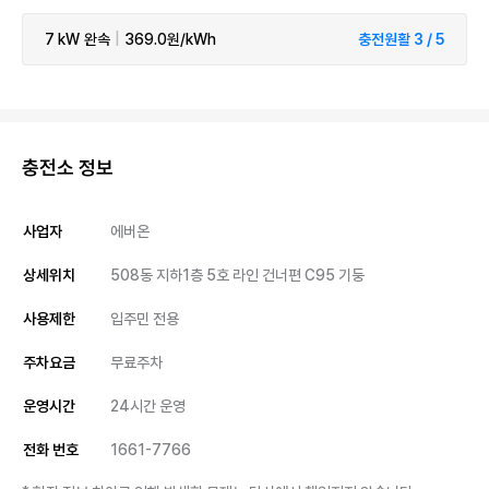
7 kW
완속
|
369.0원/kWh
충전원활 3 / 5
충전소 정보
사업자
에버온
상세위치
508동 지하1층 5호 라인 건너편 C95 기둥
사용제한
입주민 전용
주차요금
무료주차
운영시간
24시간 운영
전화 번호
1661-7766