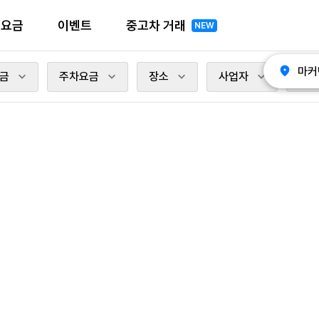
전요금
이벤트
중고차 거래
NEW
마커
금
주차요금
장소
사업자
충전