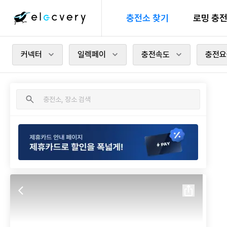
충전소 찾기
로밍 충
커넥터
일렉페이
충전속도
충전요