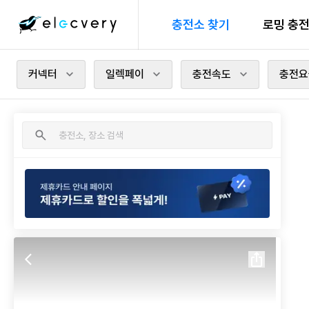
충전소 찾기
로밍 충
커넥터
일렉페이
충전속도
충전요