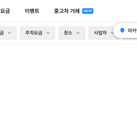
전요금
이벤트
중고차 거래
NEW
마커
금
주차요금
장소
사업자
충전