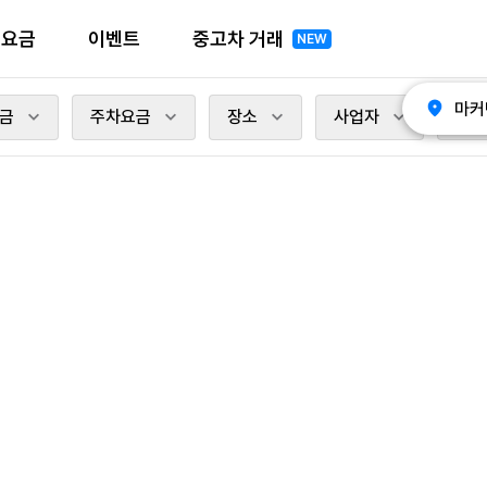
전요금
이벤트
중고차 거래
NEW
마커
금
주차요금
장소
사업자
충전