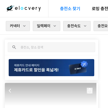
충전소 찾기
로밍 충
커넥터
일렉페이
충전속도
충전요