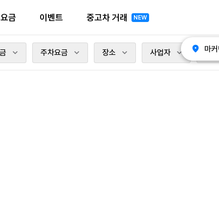
전요금
이벤트
중고차 거래
NEW
마커
금
주차요금
장소
사업자
충전