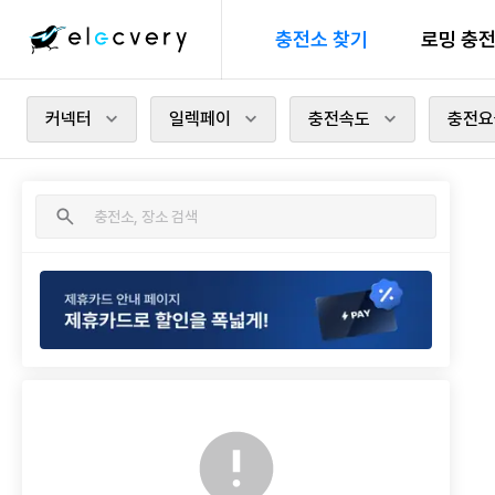
충전소 찾기
로밍 충
커넥터
일렉페이
충전속도
충전요