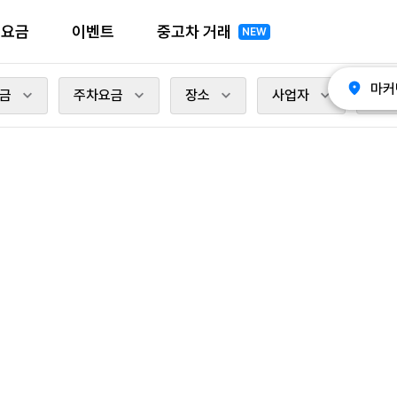
전요금
이벤트
중고차 거래
NEW
마커
금
주차요금
장소
사업자
충전