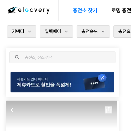
충전소 찾기
로밍 충
커넥터
일렉페이
충전속도
충전요