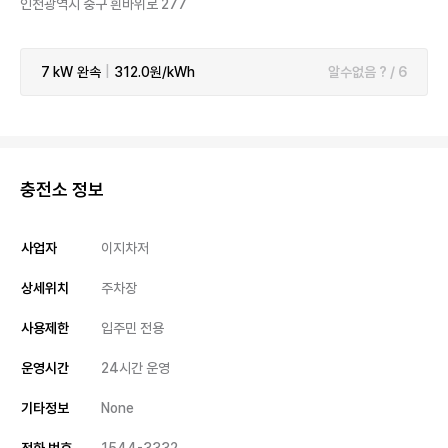
인천광역시 중구 흰바위로 277
7 kW
완속
|
312.0원/kWh
알수없음 ? / 6
충전소 정보
사업자
이지차저
상세위치
주차장
사용제한
입주민 전용
운영시간
24시간 운영
기타정보
None