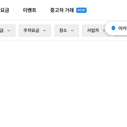
전요금
이벤트
중고차 거래
NEW
마커
금
주차요금
장소
사업자
충전