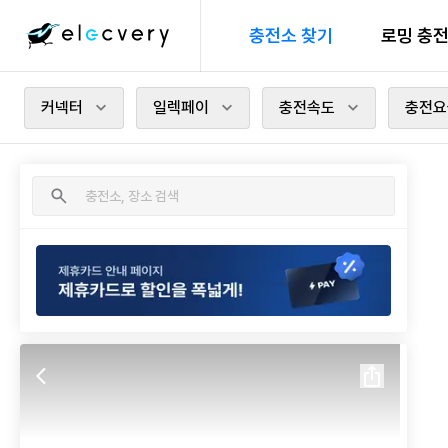
충전소 찾기
로밍 충
커넥터
일렉페이
충전속도
충전요