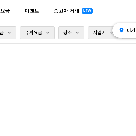
전요금
이벤트
중고차 거래
NEW
마커
금
주차요금
장소
사업자
충전