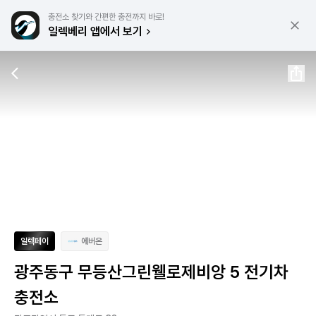
충전소 찾기와 간편한 충전까지 바로!
일렉베리 앱에서 보기
일렉페이
에버온
광주동구 무등산그린웰로제비앙 5 전기차
충전소