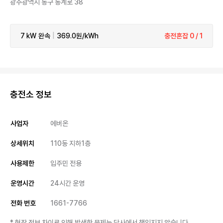
광주광역시 동구 동계로 38
7 kW
완속
|
369.0원/kWh
충전혼잡 0 / 1
충전소 정보
사업자
에버온
상세위치
110동 지하1층
사용제한
입주민 전용
운영시간
24시간 운영
전화 번호
1661-7766
* 현장 정보 차이로 인해 발생한 문제는 당사에서 책임지지 않습니다.