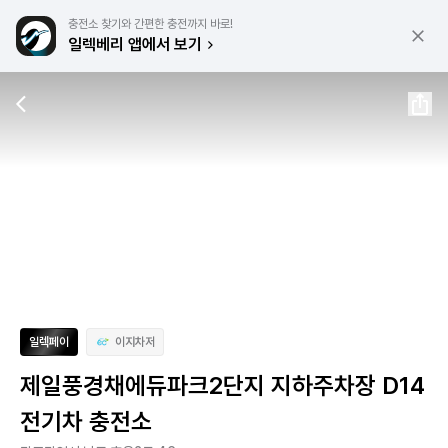
충전소 찾기와 간편한 충전까지 바로!
일렉베리 앱에서 보기
일렉페이
이지차저
제일풍경채에듀파크2단지 지하주차장 D14
전기차 충전소