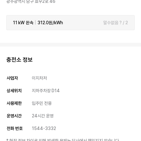
광주광역시 남구 효우2로 46
11 kW
완속
|
312.0원/kWh
알수없음 ? / 2
충전소 정보
사업자
이지차저
상세위치
지하주차장 D14
사용제한
입주민 전용
운영시간
24시간 운영
전화 번호
1544-3332
* 현장 정보 차이로 인해 발생한 문제는 당사에서 책임지지 않습니다.