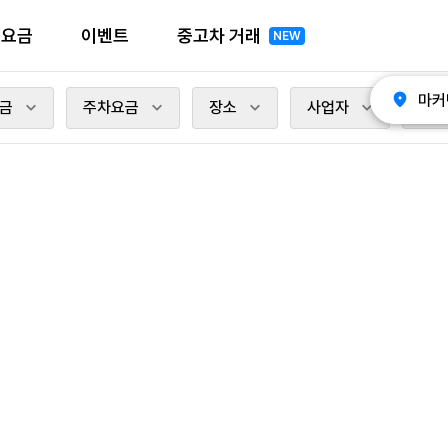
전요금
이벤트
중고차 거래
NEW
마커
금
주차요금
장소
사업자
충전