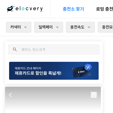
충전소 찾기
로밍 충
커넥터
일렉페이
충전속도
충전요