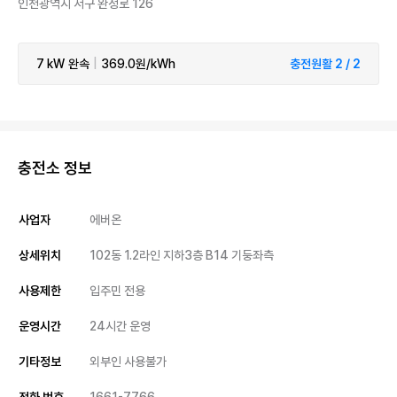
인천광역시 서구 완정로 126
7 kW
완속
|
369.0원/kWh
충전원활 2 / 2
충전소 정보
사업자
에버온
상세위치
102동 1.2라인 지하3층 B14 기둥좌측
사용제한
입주민 전용
운영시간
24시간 운영
기타정보
외부인 사용불가