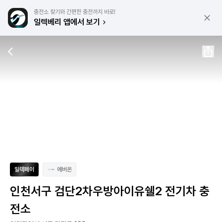
충전소 찾기와 간편한 충전까지 바로!
일렉베리 앱에서 보기
일렉페이
에버온
인천서구 검단2차우방아이유쉘2 전기차 충
전소