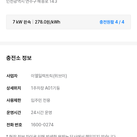
인천광역시 연수구 해송로 143
7 kW
완속
|
278.0원/kWh
충전원활 4 / 4
충전소 정보
사업자
이엘일렉트릭(위브이)
상세위치
1주차장 A01기둥
사용제한
입주민 전용
운영시간
24시간 운영
전화 번호
1600-0274
* 현장 정보 차이로 인해 발생한 문제는 당사에서 책임지지 않습니다.