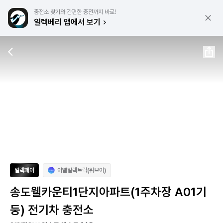
충전소 찾기와 간편한 충전까지 바로!
일렉베리 앱에서 보기
일렉페이
이엘일렉트릭(위브이)
송도웰카운티1단지아파트(1주차장 A01기
둥) 전기차 충전소