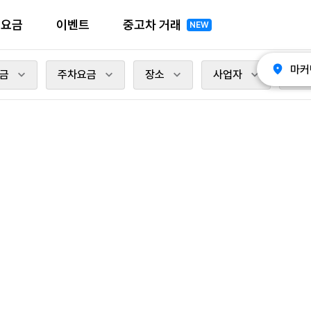
전요금
이벤트
중고차 거래
NEW
마커
금
주차요금
장소
사업자
충전