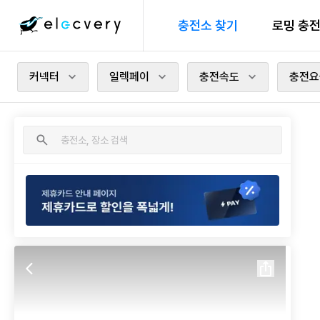
충전소 찾기
로밍 충
커넥터
일렉페이
충전속도
충전요