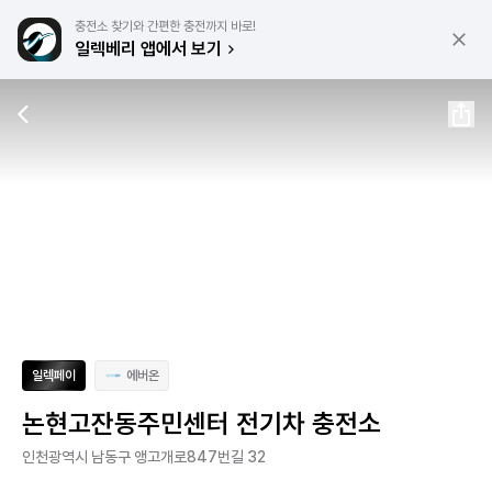
충전소 찾기와 간편한 충전까지 바로!
일렉베리 앱에서 보기
일렉페이
에버온
논현고잔동주민센터 전기차 충전소
인천광역시 남동구 앵고개로847번길 32