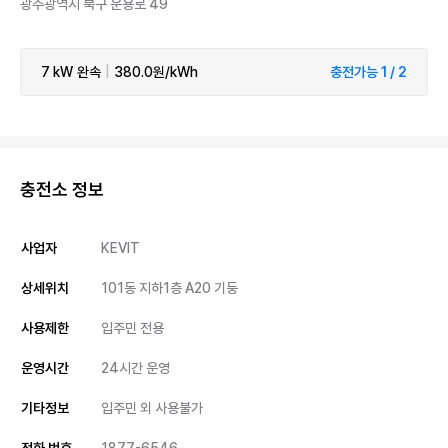
광주광역시 북구 운용로 49
7 kW
완속
|
380.0원/kWh
충전가능 1 / 2
충전소 정보
사업자
KEVIT
상세위치
101동 지하1층 A20 기둥
사용제한
입주민 전용
운영시간
24시간 운영
기타정보
입주민 외 사용불가