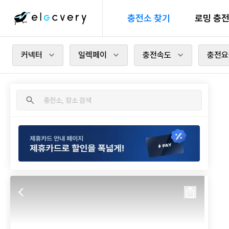
충전소 찾기
로밍 충
커넥터
일렉페이
충전속도
충전요