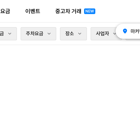
전요금
이벤트
중고차 거래
NEW
마커
금
주차요금
장소
사업자
충전