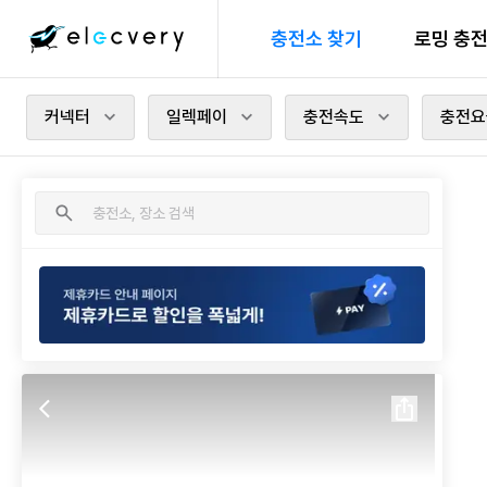
충전소 찾기
로밍 충
커넥터
일렉페이
충전속도
충전요