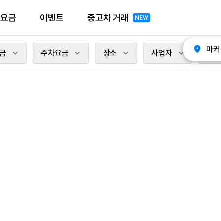
전요금
이벤트
중고차 거래
NEW
마커
금
주차요금
장소
사업자
충전