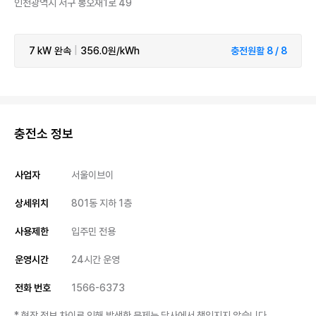
인천광역시 서구 봉오재1로 49
7 kW
완속
|
356.0원/kWh
충전원활 8 / 8
충전소 정보
사업자
서울이브이
상세위치
801동 지하 1층
사용제한
입주민 전용
운영시간
24시간 운영
전화 번호
1566-6373
* 현장 정보 차이로 인해 발생한 문제는 당사에서 책임지지 않습니다.