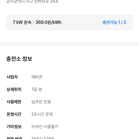
광주광역시 서구 천변좌로 264
7 kW
완속
|
369.0원/kWh
충전가능 1 / 2
충전소 정보
사업자
에버온
상세위치
1동 앞
사용제한
입주민 전용
운영시간
24시간 운영
기타정보
외부인 사용불가