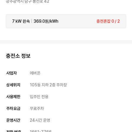
광주광역시 남구 봉선로 42
7 kW
완속
|
369.0원/kWh
충전혼잡 0 / 2
충전소 정보
사업자
에버온
상세위치
105동 지하 2층 주차장
사용제한
입주민 전용
주차요금
무료주차
운영시간
24시간 운영