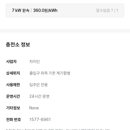
7 kW
완속
|
360.0원/kWh
알수없음 ? / 1
충전소 정보
사업자
차지인
상세위치
출입구 좌측 기존 계기함옆
사용제한
입주민 전용
운영시간
24시간 운영
기타정보
None
전화 번호
1577-8961