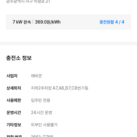
광주광역시 서구 치평로 21
7 kW
완속
|
369.0원/kWh
충전원활 4 / 4
충전소 정보
사업자
에버온
상세위치
지하2주차장 A7,A8,B7,C8번기둥
사용제한
입주민 전용
운영시간
24시간 운영
기타정보
외부인 사용불가