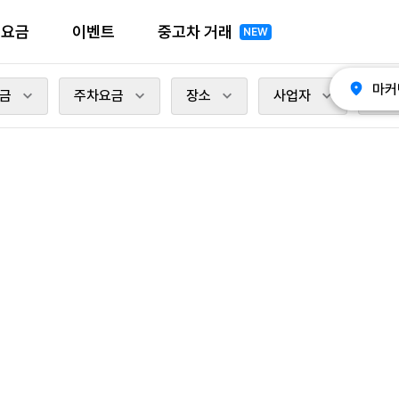
전요금
이벤트
중고차 거래
NEW
마커
금
주차요금
장소
사업자
충전