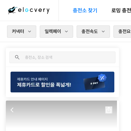
충전소 찾기
로밍 충
커넥터
일렉페이
충전속도
충전요