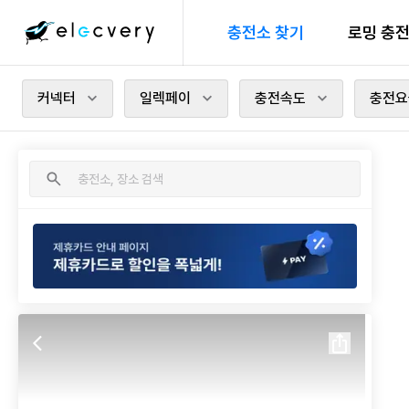
충전소 찾기
로밍 충
커넥터
일렉페이
충전속도
충전요