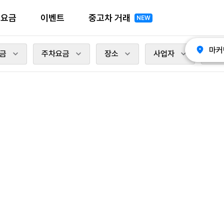
전요금
이벤트
중고차 거래
NEW
마커
금
주차요금
장소
사업자
충전