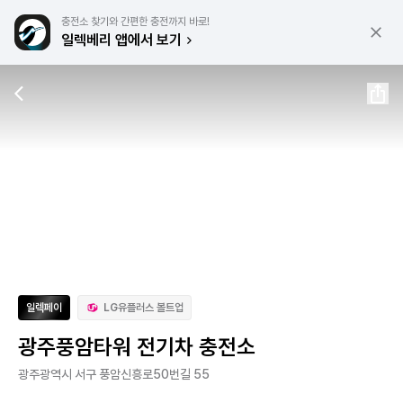
충전소 찾기와 간편한 충전까지 바로!
일렉베리 앱에서 보기
일렉페이
LG유플러스 볼트업
광주풍암타워 전기차 충전소
광주광역시 서구 풍암신흥로50번길 55