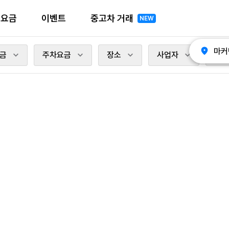
전요금
이벤트
중고차 거래
NEW
마커
금
주차요금
장소
사업자
충전