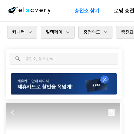
충전소 찾기
로밍 충
커넥터
일렉페이
충전속도
충전요