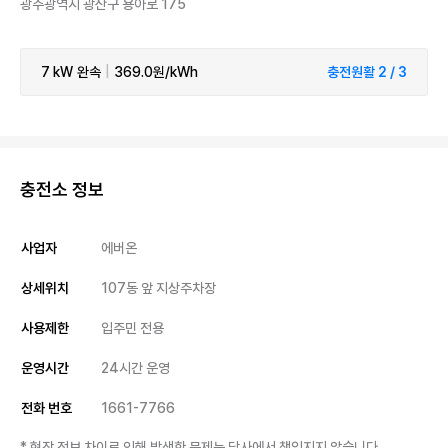
광주광역시 광산구 용아로 175
7 kW
완속
|
369.0원/kWh
충전원활 2 / 3
충전소 정보
사업자
에버온
상세위치
107동 앞 지상주차장
사용제한
입주민 전용
운영시간
24시간 운영
전화 번호
1661-7766
* 현장 정보 차이로 인해 발생한 문제는 당사에서 책임지지 않습니다.