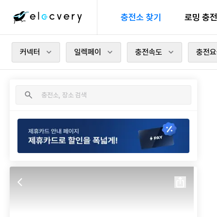
충전소 찾기
로밍 충
커넥터
일렉페이
충전속도
충전요