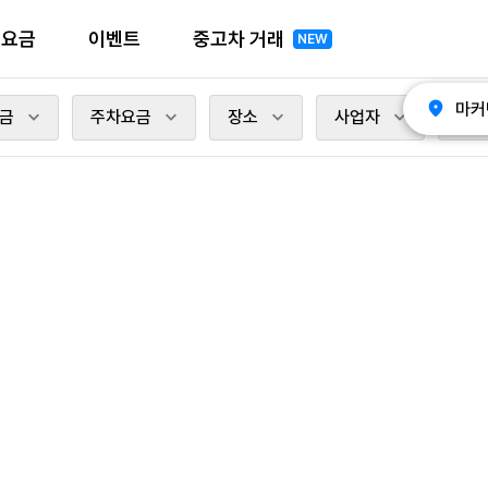
전요금
이벤트
중고차 거래
NEW
마커
금
주차요금
장소
사업자
충전