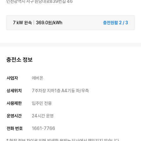
인천광역시 서구 원당대로839번길 46
7 kW
완속
|
369.0원/kWh
충전원활 2 / 3
충전소 정보
사업자
에버온
상세위치
7주차장 지하1층 A4기둥 좌/우측
사용제한
입주민 전용
운영시간
24시간 운영
전화 번호
1661-7766
* 현장 정보 차이로 인해 발생한 문제는 당사에서 책임지지 않습니다.