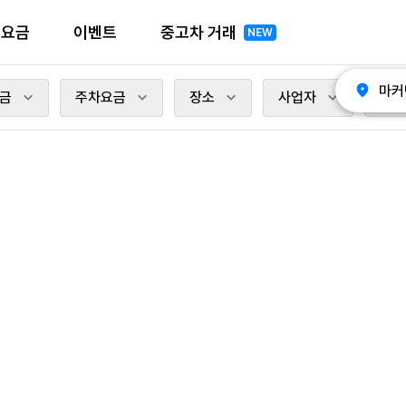
전요금
이벤트
중고차 거래
NEW
마커
금
주차요금
장소
사업자
충전