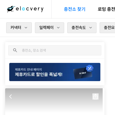
충전소 찾기
로밍 충
커넥터
일렉페이
충전속도
충전요