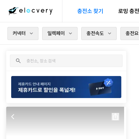
충전소 찾기
로밍 충
커넥터
일렉페이
충전속도
충전요