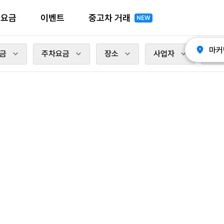
전요금
이벤트
중고차 거래
NEW
마커
금
주차요금
장소
사업자
충전