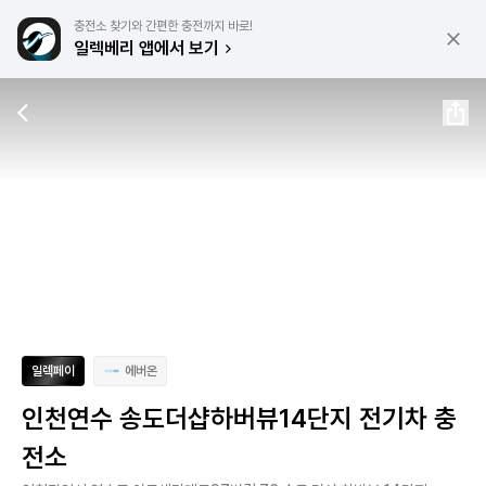
충전소 찾기와 간편한 충전까지 바로!
일렉베리 앱에서 보기
일렉페이
에버온
인천연수 송도더샵하버뷰14단지 전기차 충
전소