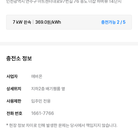
인천광역시 연수구 아트센터대로97번길 76 송도 더샵 하버뷰 14단지
7 kW
완속
|
369.0원/kWh
충전가능 2 / 5
충전소 정보
사업자
에버온
상세위치
지하2층 배기휀룸 옆
사용제한
입주민 전용
전화 번호
1661-7766
* 현장 정보 차이로 인해 발생한 문제는 당사에서 책임지지 않습니다.