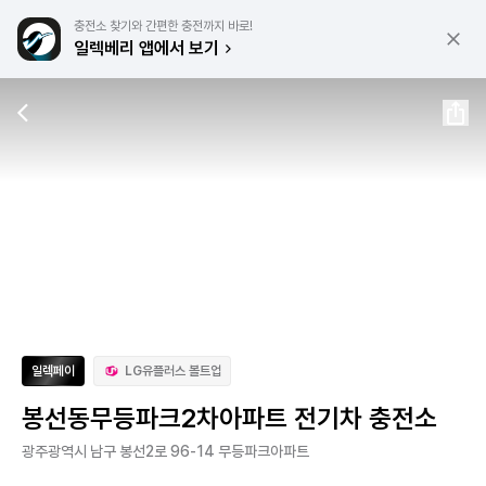
충전소 찾기와 간편한 충전까지 바로!
일렉베리 앱에서 보기
일렉페이
LG유플러스 볼트업
봉선동무등파크2차아파트 전기차 충전소
광주광역시 남구 봉선2로 96-14 무등파크아파트