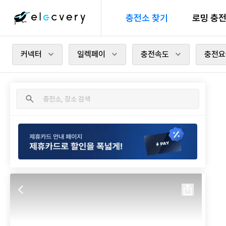
충전소 찾기
로밍 충
커넥터
일렉페이
충전속도
충전요