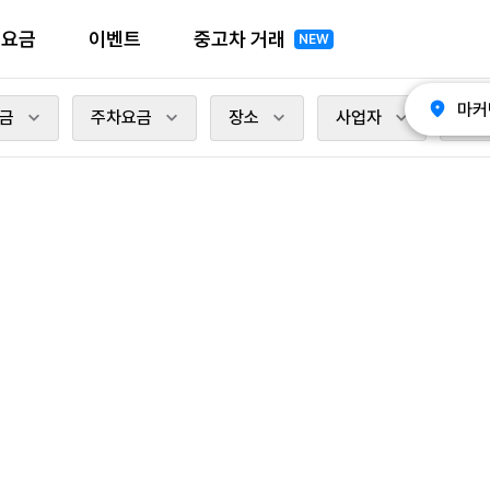
전요금
이벤트
중고차 거래
NEW
마커
금
주차요금
장소
사업자
충전