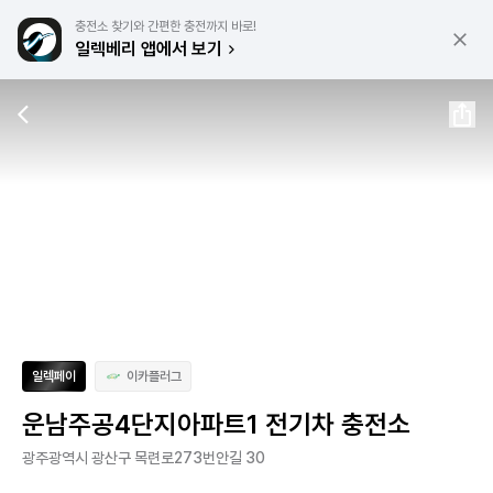
충전소 찾기와 간편한 충전까지 바로!
일렉베리 앱에서 보기
일렉페이
이카플러그
운남주공4단지아파트1 전기차 충전소
광주광역시 광산구 목련로273번안길 30