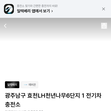
충전소 찾기와 간편한 충전까지 바로!
일렉베리 앱에서 보기
일렉페이
에버온
광주남구 효천LH천년나무6단지 1 전기차
충전소