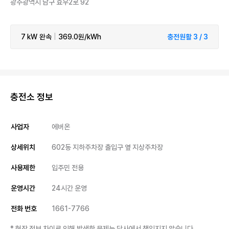
광주광역시 남구 효우2로 92
7 kW
완속
|
369.0원/kWh
충전원활 3 / 3
충전소 정보
사업자
에버온
상세위치
602동 지하주차장 출입구 옆 지상주차장
사용제한
입주민 전용
운영시간
24시간 운영
전화 번호
1661-7766
* 현장 정보 차이로 인해 발생한 문제는 당사에서 책임지지 않습니다.