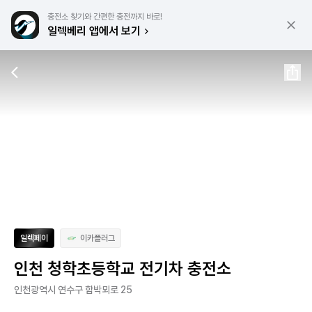
충전소 찾기와 간편한 충전까지 바로!
일렉베리 앱에서 보기
일렉페이
이카플러그
인천 청학초등학교 전기차 충전소
인천광역시 연수구 함박뫼로 25