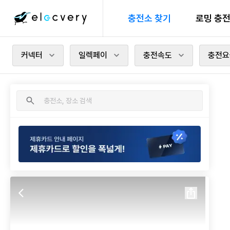
충전소 찾기
로밍 충
커넥터
일렉페이
충전속도
충전요