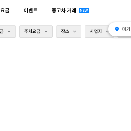
전요금
이벤트
중고차 거래
NEW
마커
금
주차요금
장소
사업자
충전