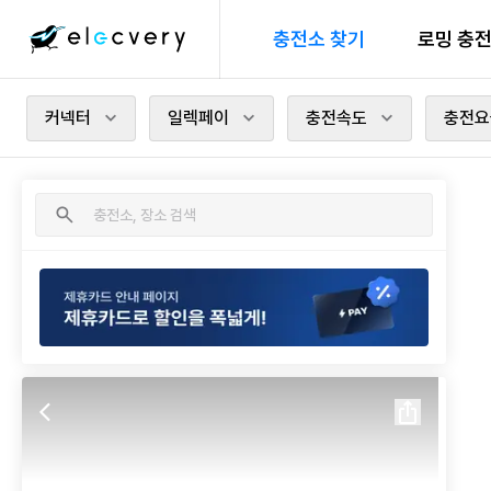
충전소 찾기
로밍 충
커넥터
일렉페이
충전속도
충전요