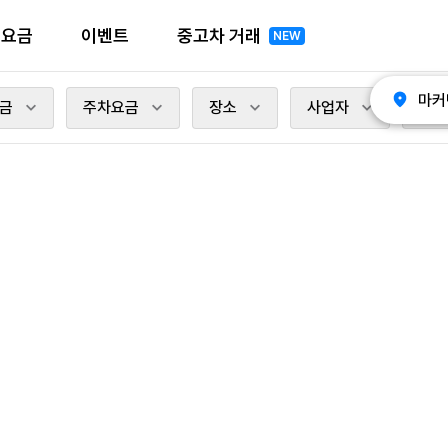
전요금
이벤트
중고차 거래
NEW
마커
금
주차요금
장소
사업자
충전