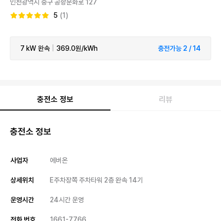
인천광역시 중구 공항문화로 127
5
(1)
7 kW
완속
|
369.0원/kWh
충전가능 2 / 14
충전소 정보
리뷰
충전소 정보
사업자
에버온
상세위치
E주차장쪽 주차타워 2층 완속 14기
운영시간
24시간 운영
전화 번호
1661-7766