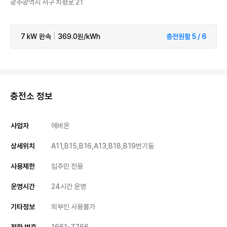
광주광역시 서구 치평로 21
7 kW
완속
|
369.0원/kWh
충전원활 5 / 6
충전소 정보
사업자
에버온
상세위치
A11,B15,B16,A13,B18,B19번기둥
사용제한
입주민 전용
운영시간
24시간 운영
기타정보
외부인 사용불가