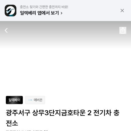
충전소 찾기와 간편한 충전까지 바로!
일렉베리 앱에서 보기
일렉페이
에버온
광주서구 상무3단지금호타운 2 전기차 충
전소