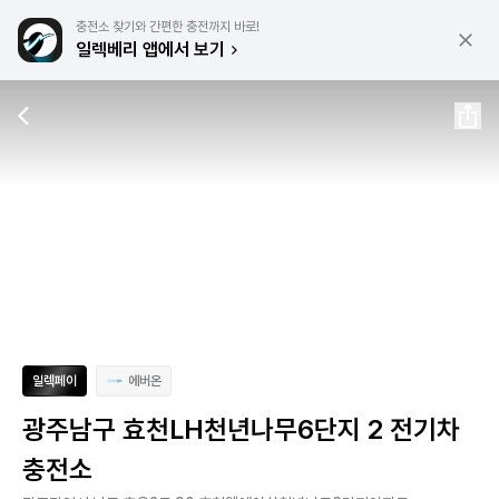
충전소 찾기와 간편한 충전까지 바로!
일렉베리 앱에서 보기
일렉페이
에버온
광주남구 효천LH천년나무6단지 2 전기차
충전소