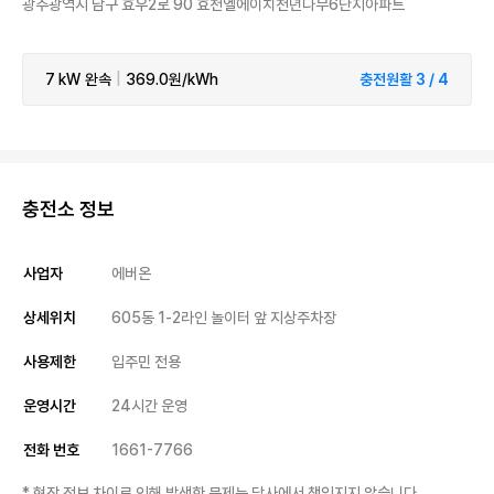
광주광역시 남구 효우2로 90 효천엘에이치천년나무6단지아파트
7 kW
완속
|
369.0원/kWh
충전원활 3 / 4
충전소 정보
사업자
에버온
상세위치
605동 1-2라인 놀이터 앞 지상주차장
사용제한
입주민 전용
운영시간
24시간 운영
전화 번호
1661-7766
* 현장 정보 차이로 인해 발생한 문제는 당사에서 책임지지 않습니다.