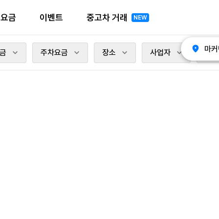
전요금
이벤트
중고차 거래
NEW
마커
금
주차요금
장소
사업자
충전