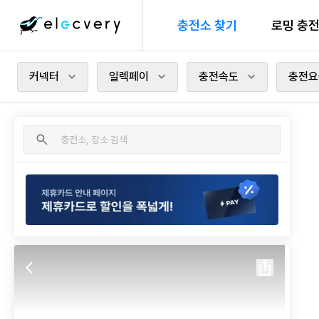
충전소 찾기
로밍 충
커넥터
일렉페이
충전속도
충전요