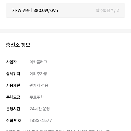
7 kW
완속
|
380.0원/kWh
알수없음 ? / 2
충전소 정보
사업자
이카플러그
상세위치
야외주차장
사용제한
관계자 전용
주차요금
무료주차
운영시간
24시간 운영
전화 번호
1833-4577