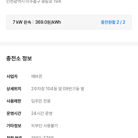
인천광역시 미추홀구 송림로 194
7 kW
완속
|
369.0원/kWh
충전원활 2 / 2
충전소 정보
사업자
에버온
상세위치
2주차장 104동 앞 09번기둥 옆
사용제한
입주민 전용
운영시간
24시간 운영
기타정보
외부인 사용불가